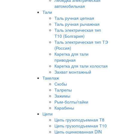
Лебедка электрическая
автомобильная
Тали
Таль ручная цепная
Таль ручная рычажная
Таль электрическая тип
Т10 (Болгария)
Таль электрическая тип ТЭ
(Россия)
Каретка для тали
приводная
Каретка для тали холостая
Захват монтажный
Такелаж
Скобы
Талрепы
Зажимы
Рым-болты/гайки
Карабины
Цепи
Цепь грузоподъемная Т8
Цепь грузоподъемная Т10
Цепь оцинкованная DIN