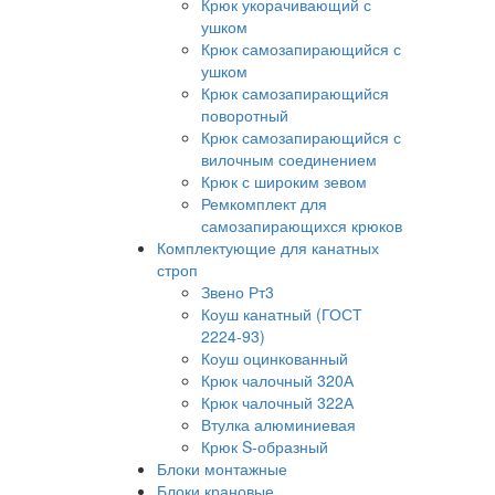
Крюк укорачивающий с
ушком
Крюк самозапирающийся с
ушком
Крюк самозапирающийся
поворотный
Крюк самозапирающийся с
вилочным соединением
Крюк с широким зевом
Ремкомплект для
самозапирающихся крюков
Комплектующие для канатных
строп
Звено Рт3
Коуш канатный (ГОСТ
2224-93)
Коуш оцинкованный
Крюк чалочный 320А
Крюк чалочный 322А
Втулка алюминиевая
Крюк S-образный
Блоки монтажные
Блоки крановые