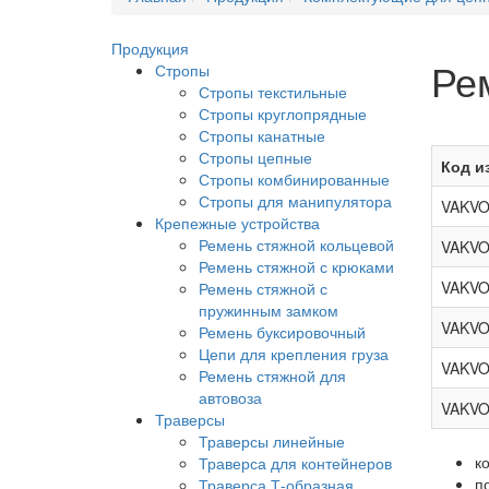
Продукция
Ре
Стропы
Стропы текстильные
Стропы круглопрядные
Стропы канатные
Стропы цепные
Код и
Стропы комбинированные
Стропы для манипулятора
VAKVO
Крепежные устройства
Ремень стяжной кольцевой
VAKVO
Ремень стяжной с крюками
VAKVO
Ремень стяжной с
пружинным замком
VAKVO
Ремень буксировочный
Цепи для крепления груза
VAKVO
Ремень стяжной для
автовоза
VAKVO
Траверсы
Траверсы линейные
к
Траверса для контейнеров
п
Траверса Т-образная