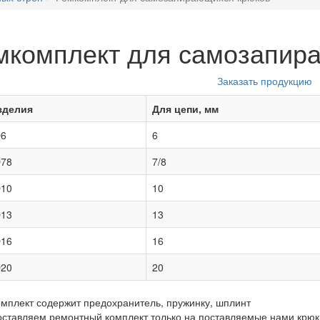
мкомплект для самозапир
Заказать продукцию
зделия
Для цепи, мм
6
6
78
7/8
10
10
13
13
16
16
20
20
омплект содержит предохранитель, пружинку, шплинт
оставляем ремонтный комплект только на поставляемые нами крюк